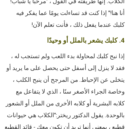
الكلاب. إنها طريقته في القول ، "مرحبًا يا شباب!
أنا هنا!" إذا كنت قد تساءلت يومًا عما يفكر فيه
كلبك عندما يفعل ذلك ، فأنت تعلم الآن!
4. كلبك يشعر بالملل أو وحيدًا
إذا نبح كلبك لمحاولة بدء اللعب ولم تستجب له ،
فقد لا ينزل إلى أسفل حتى يحصل على ما يريد أو
يتخلى عن الإحباط. من المرجح أن ينبح الكلب ،
وخاصة الجراء الأصغر سنًا ، الذي لا يتفاعل مع
كلابه البشرية أو كلابه الأخرى من الملل أو الشعور
بالوحدة. يقول الدكتور ريختر:"الكلاب هي حيوانات
قطيع ، بمعنى أنها تريد أن تكون معك - قائد القطيع