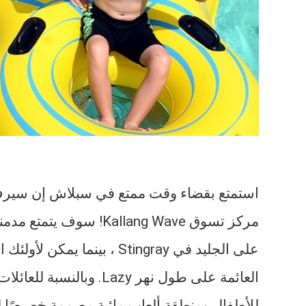
استمتع بقضاء وقت ممتع في سبلاش إن سيرف
مركز تسوق Kallang Wave! س
على الجليد في Stingray ، بين
العائمة على طول نهر Lazy.
للأطفال ومنطقة ألعاب مائية مصممة خصيصًا للأطفال ا