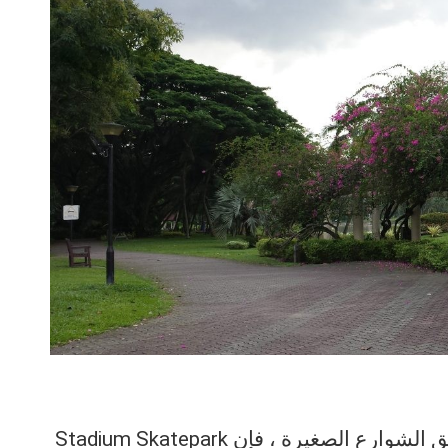
مع المنحدر الصغير والقضبان المنخفضة وعوائق الشوارع الصغيرة ، فإن Stadium Skatepark