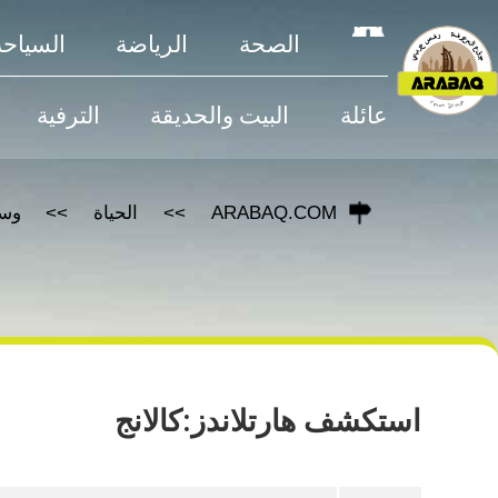
الصحة
الرياضة
السياحة
عائلة
البيت والحديقة
الترفية
ARABAQ.COM
الحياة
وسا
استكشف هارتلاندز:كالانج