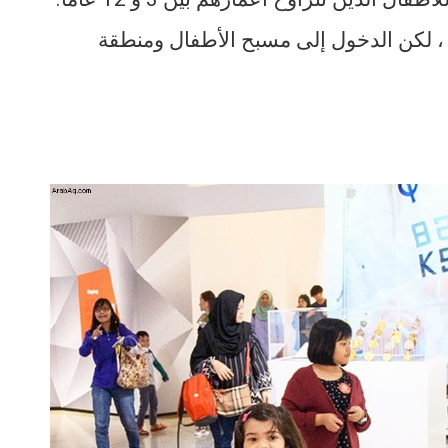
تم تطبيق رسوم على Lazy River و Stingray ، لكن الدخول إلى مسبح الأطفال ومنطقة