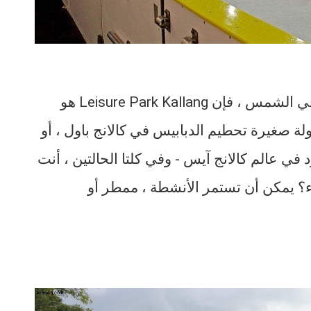
إذا لم تكن عائلتك من أشد المعجبين بالتعرق في الشمس ، فإن Leisure Park Kallang هو
ة صغيرة تحطيم الدبابيس في كالانج باول ، أو
 في عالم كالانج آيس - وفي كلتا الحالتين ، أنت
ء؟ يمكن أن تستمر الأنشطة ، ممطر أو