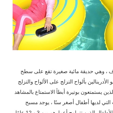
 ، وهي حديقة مائية صغيرة تقع على سطح
وف يتمتع مدمنو الأدرينالين بألواح التزلج على الألواح والتزلج
ما يمكن لأولئك الذين يستمتعون بوتيرة أبطأ الاستمتاع بالمشاهد
 وبالنسبة للعائلات التي لديها أطفال أصغر سنًا ، يوجد مسبح
لذين تتراوح أعمارهم بين 3 و 12 عامًا.