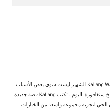
نهر كالانغ والاستاد الوطني السابق وهتاف Kallang Wave الشهير ليست سوى بعض الأسباب
التي جعلت Kallang تحتل مكانة خاصة في تاريخ سنغافورة. اليوم ، تكتب Kallang قصة جديدة
لى الحي لتجربة مجموعة واسعة من الخيارات