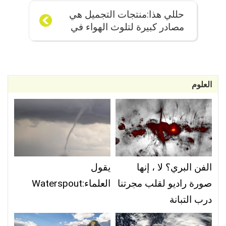
حللي هذا:منتجات التجميل هي
مصادر كبيرة لتلوث الهواء في
المناطق الحضرية
العلوم
الفن البري؟ لا ، إنها
يقول
صورة راديو لقلب مجرتنا
العلماء:Waterspout
درب التبانة