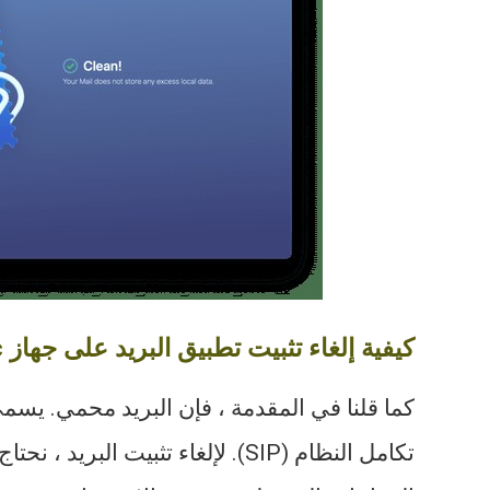
كيفية إلغاء تثبيت تطبيق البريد على جهاز Mac الخاص بك:تعطيل SIP