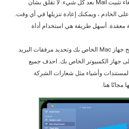
المرفقات ، فقد تجد أنك لست مضطرًا إلى إلغاء تثبيت Mail بعد كل شيء. لا تقلق بشأن
لى الخادم ، ويمكنك إعادة تنزيلها في أي وقت.
لية معقدة. أسهل طريقة هي استخدام أداة
يحتوي CleanMyMac X على وحدة تقوم بمسح جهاز Mac الخاص بك وتحديد مرفقات البريد
على جهاز الكمبيوتر الخاص بك. احذف جميع
واحدة:ملفات PDF والصور والمستندات وأشياء مثل شعارات الشركة
مجانًا هنا.