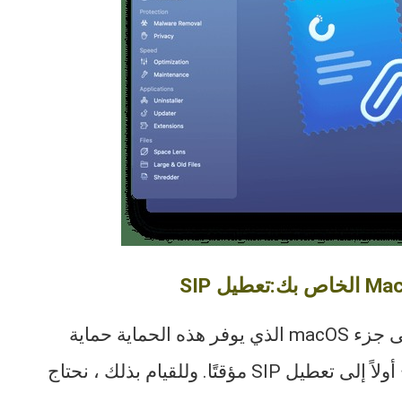
كما قلنا في المقدمة ، فإن البريد محمي. يسمى جزء macOS الذي يوفر هذه الحماية حماية
تكامل النظام (SIP). لإلغاء تثبيت البريد ، نحتاج أولاً إلى تعطيل SIP مؤقتًا. وللقيام بذلك ، نحتاج