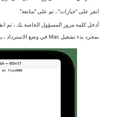
انقر على "خيارات" ، ثم على "متابعة".
أدخل كلمة مرور المسؤول الخاصة بك ، ثم انقر
بمجرد بدء تشغيل Mac في وضع الاسترداد ، يمكننا الآن تعطيل SIP على Mac: