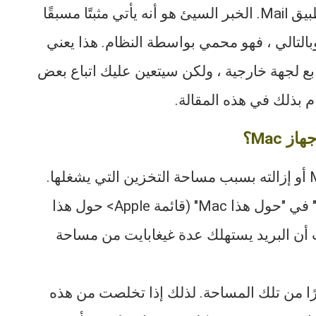
والخبر السار هو أنه ليس من المزعج حذف تطبيق Mail. الخبر السيئ هو أنه يأتي مثبتًا مسبقًا
م التشغيل. وبالتالي ، فهو محمي بواسطة النظام. هذا يعني
ابع لجهة خارجية ، ولكن سيتعين عليك اتباع بعض
م بذلك في هذه المقالة.
 Mac؟
يرغب معظم الأشخاص في تعطيل تطبيق Mail أو إزالته بسبب مساحة التخزين التي يشغلها.
إذا كنت قد استخدمت علامة التبويب "التخزين" في "حول هذا Mac" (قائمة Apple> حول هذا
حظت أن البريد يستهلك عدة غيغابايت من مساحة
يرًا من تلك المساحة. لذلك إذا تخلصت من هذه